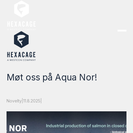
Møt oss på Aqua Nor!
Novelty
|
11.8.2025
|