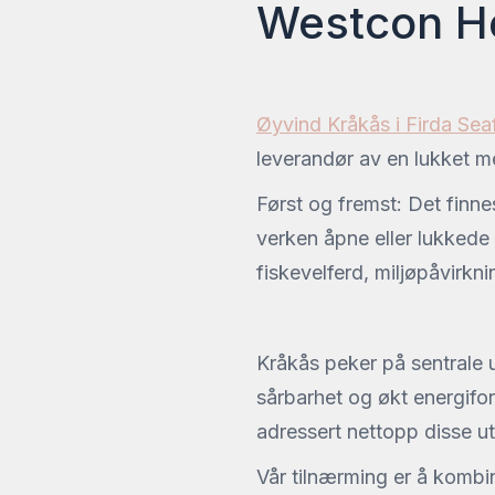
Westcon He
Øyvind Kråkås i Firda Seaf
leverandør av en lukket m
Først og fremst: Det finne
verken åpne eller lukkede 
fiskevelferd, miljøpåvirkn
Kråkås peker på sentrale 
sårbarhet og økt energifo
adressert nettopp disse u
Vår tilnærming er å kombin