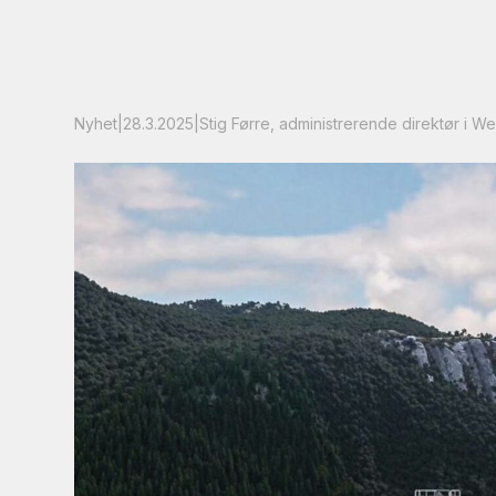
Nyhet
|
28.3.2025
|
Stig Førre, administrerende direktør i 