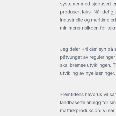
systemer med sjøbasert ene
produsert laks. Når det gj
industrielle og maritime e
minimerer risikoen for tek
Jeg deler Kråkås’ syn på a
påtvunget av reguleringer u
skal bremse utviklingen. T
utvikling av nye løsninger.
Fremtidens havbruk vil san
landbaserte anlegg for sm
matfiskproduksjon. Vi ser 