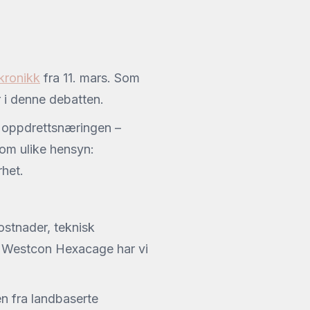
 kronikk
fra 11. mars. Som
 i denne debatten.
 i oppdrettsnæringen –
lom ulike hensyn:
rhet.
ostnader, teknisk
av Westcon Hexacage har vi
en fra landbaserte