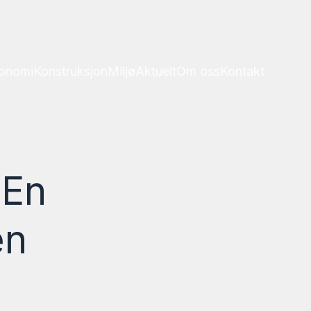
onomi
Konstruksjon
Miljø
Aktuelt
Om oss
Kontakt
 En
én