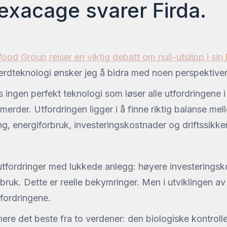
xacage svarer Firda.
ood Group reiser en viktig debatt om null-utslipp i sin
erdteknologi ønsker jeg å bidra med noen perspektiver
s ingen perfekt teknologi som løser alle utfordringene
merder. Utfordringen ligger i å finne riktig balanse mel
ing, energiforbruk, investeringskostnader og driftssikke
utfordringer med lukkede anlegg: høyere investeringsk
rbruk. Dette er reelle bekymringer. Men i utviklingen 
tfordringene.
ere det beste fra to verdener: den biologiske kontroll