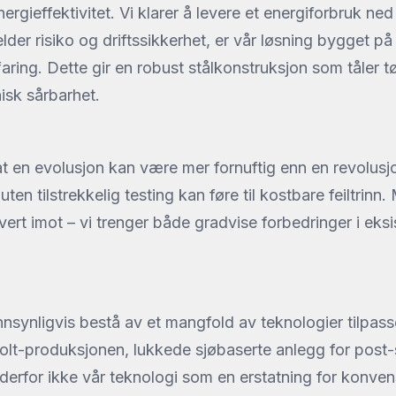
rgieffektivitet. Vi klarer å levere et energiforbruk ne
elder risiko og driftssikkerhet, er vår løsning bygget 
rfaring. Dette gir en robust stålkonstruksjon som tåler 
nisk sårbarhet.
t en evolusjon kan være mer fornuftig enn en revolusjo
ten tilstrekkelig testing kan føre til kostbare feiltrinn.
vert imot – vi trenger både gradvise forbedringer i eks
nsynligvis bestå av et mangfold av teknologier tilpass
olt-produksjonen, lukkede sjøbaserte anlegg for post
derfor ikke vår teknologi som en erstatning for konven