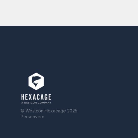
© Westcon Hexacage 2025
Personvern