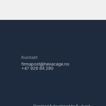
Kontakt
firmapost@hexacage.no
+47 928 84 280
Designed & developed by K—huset